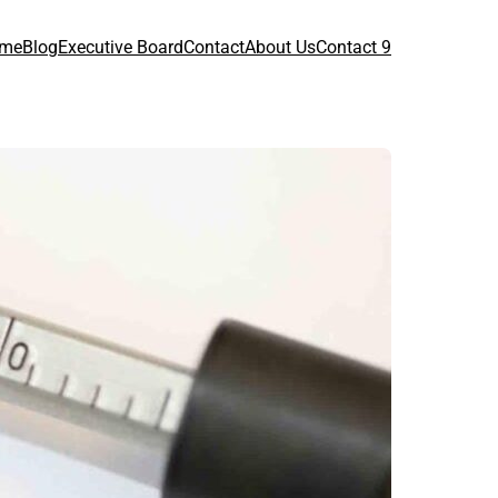
me
Blog
Executive Board
Contact
About Us
Contact 9