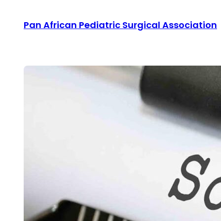
Skip
Pan African Pediatric Surgical Association
to
content